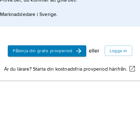
Prova det, du kommer att gilla det!
Marknadsledare i Sverige.
eller
Påbörja din gratis provperiod
Logga in
Är du lärare? Starta din kostnadsfria provperiod härifrån.