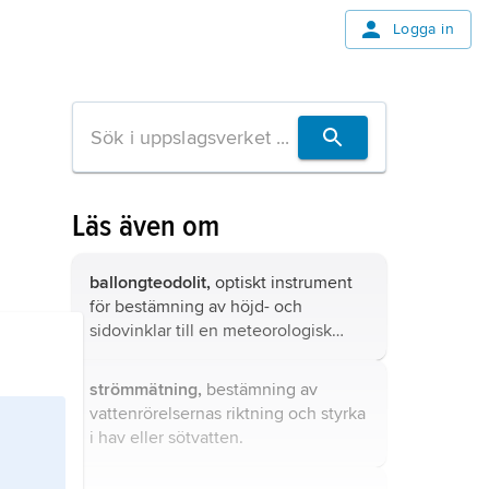
Logga in
Läs även om
ballongteodolit,
optiskt instrument
för bestämning av höjd- och
sidovinklar till en meteorologisk
ballong med eller utan radiosond.
strömmätning,
bestämning av
vattenrörelsernas riktning och styrka
i hav eller sötvatten.