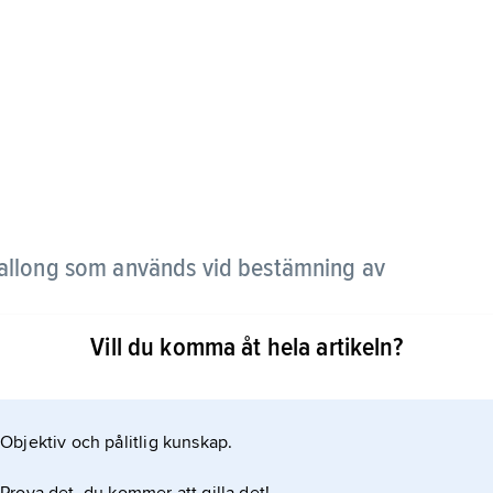
d ballong som används vid bestämning av
Vill du komma åt hela artikeln?
r, så att den stiger med önskad hastighet. Genom
ika nivåer beräknas.
Objektiv och pålitlig kunskap.