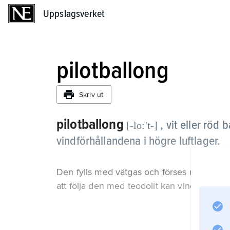
Uppslagsverket
Uppslagsverket
pilotballong
Skriv ut
pilotballong
, vit eller rö
[-lo:ʹt-]
vindförhållandena i högre luftlager.
Den fylls med vätgas och förses med vikte
att följa den med teodolit kan vinden på ol