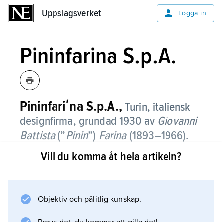
Uppslagsverket
Uppslagsverket
Logga in
Pininfarina S.p.A.
Pininfariʹna S.p.A.,
Turin, italiensk
designfirma, grundad 1930 av
Giovanni
Battista
(”
Pinin
”)
Farina
(
1893–1966
).
Vill du komma åt hela artikeln?
Firman Pinin Farina (nuvarande namn sedan
1960) fick sitt internationella genombrott med
Cisitaliabilen 1946, utställd på Museum of
Modern Art i New York 1951. Pininfarina driver
Objektiv och pålitlig kunskap.
en vetenskapligt och industriellt avancerad