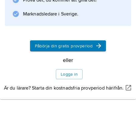
Prova det, du kommer att gilla det!
design förankrad i konstnärlig
hantverkstradition och står bakom bilmodeller
Marknadsledare i Sverige.
som Alfa Romeo 2500 Coupé (1946), Peugeot
504 (1968) samt
Påbörja din gratis provperiod
Information om artikeln
eller
Logga in
Är du lärare? Starta din kostnadsfria provperiod härifrån.