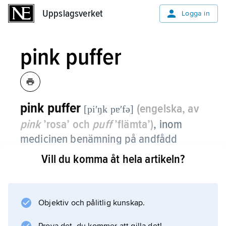
Uppslagsverket
Uppslagsverket
Logga in
pink puffer
pink puffer
(engelska, av
[piʹŋk pɐʹfə]
pink
’rosa’ och
puff
’flämta’)
,
inom
medicinen benämning på andfådd
person med flämtande andning och skär
Vill du komma åt hela artikeln?
hy.
Detta tillstånd förekommer hos vissa patienter
Objektiv och pålitlig kunskap.
med kroniskt obstruktiv lungsjukdom (
KOL