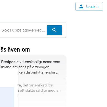
Logga in
Läs även om
Fissipedia,
vetenskapligt namn som
ibland används på ordningen
rovdjur
, vilken då omfattar endast
landrovdjur, men däremot inte
säldjur som istället förs till den egna
Cystophora,
det vetenskapliga
ordningen
Pinnipedia
.
namnet på ett släkte säldjur med en
art, blåssäl.