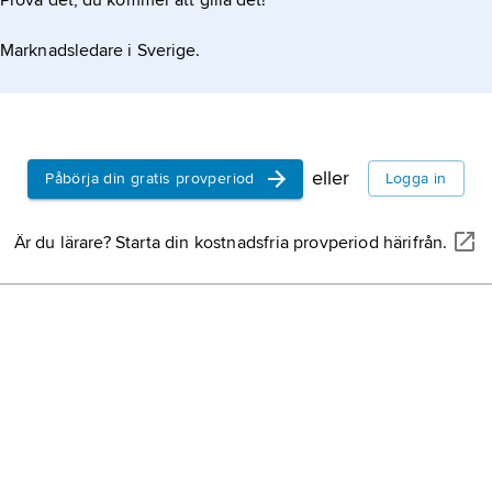
Prova det, du kommer att gilla det!
Marknadsledare i Sverige.
eller
Påbörja din gratis provperiod
Logga in
Är du lärare? Starta din kostnadsfria provperiod härifrån.