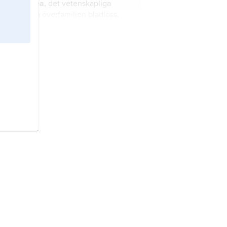
Aphidoidea,
det vetenskapliga
namnet på överfamiljen
bladlöss
.
Hesperioidea,
det vetenskapliga
namnet på överfamiljen
tjockhuvudfjärilar.
Coccoidea,
det vetenskapliga
namnet på överfamiljen sköldlöss.
Proctotrupoidea,
det vetenskapliga
namnet på överfamiljen
svartsteklar
.
Apoidea,
det vetenskapliga namnet
på överfamiljen
bin
.
hundartade rovdjur,
Caniformia
,
underordning rovdjur som omfattar