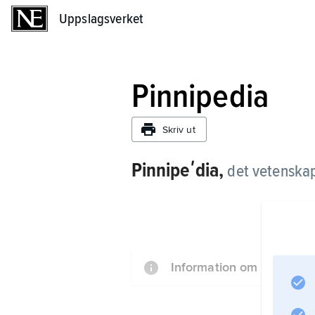
Uppslagsverket
Uppslagsverket
Pinnipedia
Skriv ut
Pinnipeʹdia,
det vetenskap
Information om artikeln