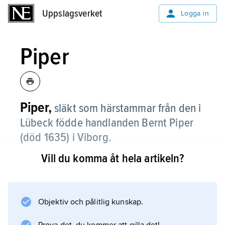
Uppslagsverket
Uppslagsverket
Logga in
Piper
Piper,
släkt som härstammar från den i
Lübeck födde handlanden Bernt Piper
(
död 1635
) i Viborg.
Vill du komma åt hela artikeln?
Han blev farfar till ståthållaren, sedermera
vice guvernören i Ingermanland Henrik Piper
(död 1704), som adlades 1678. På denna
släktgrens adliga nummer adopterades 1776
Objektiv och pålitlig kunskap.
Henrik Pipers bror licentförvaltaren i