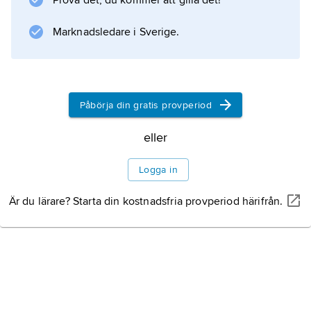
Prova det, du kommer att gilla det!
Nyenskans Bernt Pipers (död 1710) sonsöner
bröderna hovintendenten Gabriel Magnus
Marknadsledare i Sverige.
Piper (1721–77) och sedermera
generalmajoren och presidenten i
Krigskollegium Peter Bernhard
Påbörja din gratis provperiod
eller
Information om artikeln
Logga in
Är du lärare? Starta din kostnadsfria provperiod härifrån.