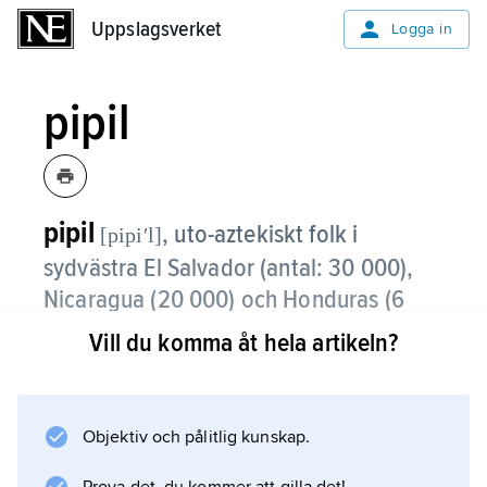
Uppslagsverket
Uppslagsverket
Logga in
pipil
pipil
,
uto-aztekiskt folk i
[pipiʹl]
sydvästra El Salvador (antal: 30 000),
Nicaragua (20 000) och Honduras (6
000).
Vill du komma åt hela artikeln?
Pipil är till stor del kulturellt och språkligt
assimilerade. Ursprungligen påminde de om
aztekerna
Objektiv och pålitlig kunskap.
i fråga om språk och kultur. Traditionella