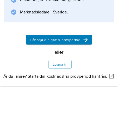
Prova det, du kommer att gilla det!
näringar har varit jordbruk (majs, bönor), jakt
(vitsvanshjort, tapir och navelsvin) och handel.
Marknadsledare i Sverige.
Information om artikeln
Påbörja din gratis provperiod
eller
Logga in
Är du lärare? Starta din kostnadsfria provperiod härifrån.