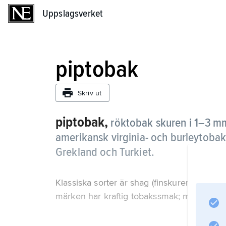
Uppslagsverket
Uppslagsverket
piptobak
Skriv ut
piptobak,
röktobak skuren i 1–3 mm
amerikansk virginia- och burleytobak
Grekland och Turkiet.
Klassiska sorter är shag (finskuren), mixtu
märken har kraftig tobakssmak; moderna är 