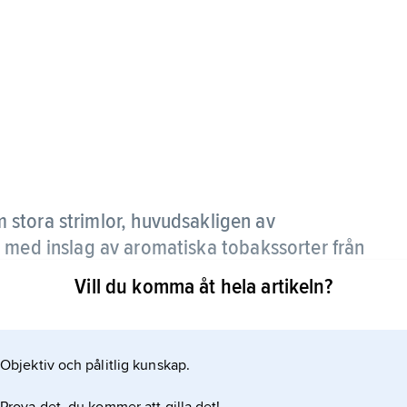
 stora strimlor, huvudsakligen av
 med inslag av aromatiska tobakssorter från
Vill du komma åt hela artikeln?
re (grövre skuren) och flake (pressad). Äldre svenska
lättare, sötare och fruktigare i smaken.
Objektiv och pålitlig kunskap.