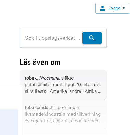
Logga in
Läs även om
tobak
,
Nicotiana
, släkte
potatisväxter med drygt 70 arter, de
allra flesta i Amerika, andra i Afrika,
Australien och på stillahavsöarna.
tobaksindustri,
gren inom
livsmedelsindustrin med tillverkning
av cigaretter, cigarrer, cigariller och
röktobak (piptobak) samt rökfria
produkter såsom tuggtobak och