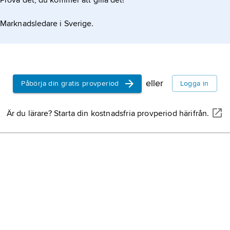
Prova det, du kommer att gilla det!
Marknadsledare i Sverige.
eller
Påbörja din gratis provperiod
Logga in
Är du lärare? Starta din kostnadsfria provperiod härifrån.