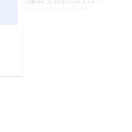
Junilistan,
JL
, politiskt parti, bildat
inför valet till Europaparlamentet i
juni 2004.
Nationell samling,
franska
Rassemblement National
, franskt
högerextremistiskt politiskt parti.
Enhedslisten,
Enhedslisten – De
rød-grønne
, danskt politiskt parti
(socialistiskt och ekologistiskt),
grundat 1989.
UK Independence Party,
UKIP
,
brittiskt EU-kritiskt och populistiskt
politiskt parti.
Andersson, Max,
född 1973,
politiker, riksdagsledamot 2006–10,
ledamot av Europaparlamentet