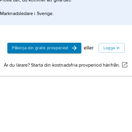
Prova det, du kommer att gilla det!
Marknadsledare i Sverige.
eller
Påbörja din gratis provperiod
Logga in
Är du lärare? Starta din kostnadsfria provperiod härifrån.