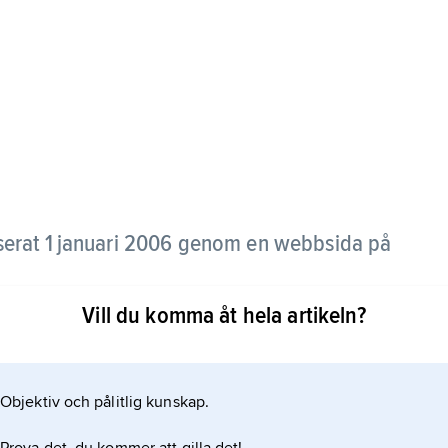
anserat 1 januari 2006 genom en webbsida på
Vill du komma åt hela artikeln?
artiets viktigaste fråga gäller en modifiering av
kydd för individen. Piratpartiet förknippas ofta med
et grundades av
Objektiv och pålitlig kunskap.
örsta gången 2006. 2011–14 leddes partiet av Anna