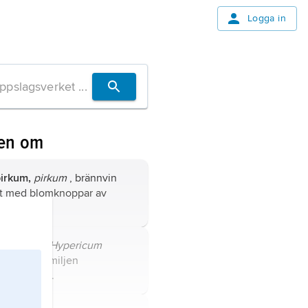
Logga in
ven om
irkum,
pirkum
, brännvin
t med blomknoppar av
sört.
hannesört,
Hypericum
tum
, art i familjen
sörtsväxter.