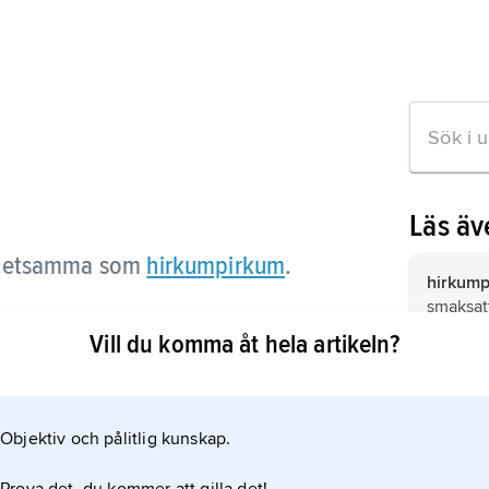
Läs ä
 detsamma som
hirkumpirkum
.
hirkump
smaksat
johanne
Vill du komma åt hela artikeln?
äkta jo
tikeln
perfora
johanne
Objektiv och pålitlig kunskap.