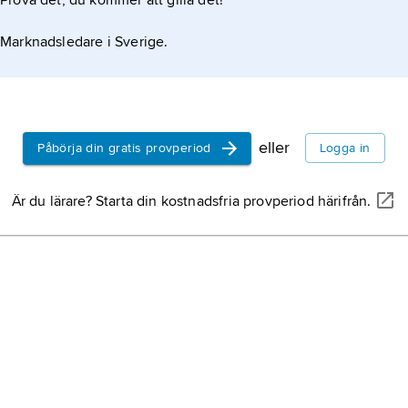
Prova det, du kommer att gilla det!
Överste
med en 
Marknadsledare i Sverige.
och en 
volympr
O.P. An
O
.P.
eller
Påbörja din gratis provperiod
Logga in
bränner
framstäl
Är du lärare? Starta din kostnadsfria provperiod härifrån.
teknisk s
brännvi
tunna (
brännvi
husbeh
motsvari
hembrän