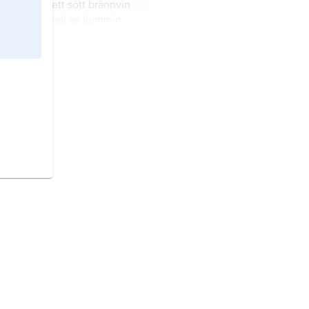
 brännvin,
ett sött brännvin
påtaglig smak av kummin
alkoholhalt på 43
ocent.
derson Aquavit,
brännvin, se
i,
anläggning för
lning av brännvin och
prit.
nskagge,
en liten, laggad
se
laggning
) för förvaring av
n.
ovsbränning,
äldre
ghet till vår tids
ning av brännvin.