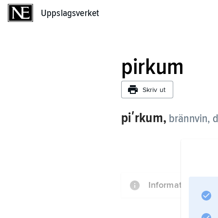
Uppslagsverket
Uppslagsverket
pirkum
Skriv ut
piʹrkum,
brännvin,
Information om ar