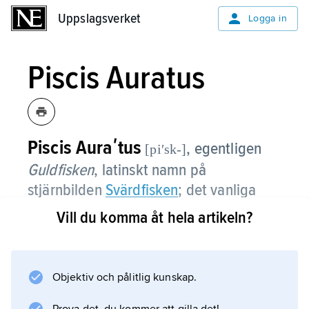
Uppslagsverket
Uppslagsverket
Logga in
Piscis Auratus
Piscis Auraʹtus
, egentligen
[piʹsk-]
Guldfisken
,
latinskt namn på
stjärnbilden
Svärdfisken
; det vanliga
vetenskapliga namnet är dock
Dorado
.
Vill du komma åt hela artikeln?
Objektiv och pålitlig kunskap.
Information om artikeln