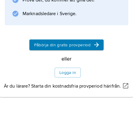
Prova det, du kommer att gilla det!
Marknadsledare i Sverige.
Påbörja din gratis provperiod
eller
Logga in
Är du lärare? Starta din kostnadsfria provperiod härifrån.