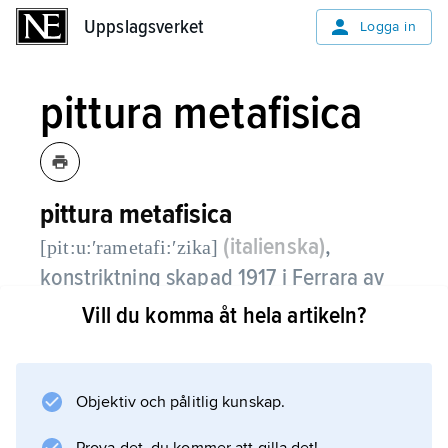
Uppslagsverket
Uppslagsverket
Logga in
pittura metafisica
pittura metafisica
(italienska)
,
[pit:u:ʹrametafi:ʹzika]
konstriktning skapad 1917 i Ferrara av
Giorgio de Chirico och Carlo Carrà; till
Vill du komma åt hela artikeln?
riktningen anslöt sig senare bl.a.
Giorgio Morandi.
Objektiv och pålitlig kunskap.
Pittura metafisica byggde vidare på drag i
Chiricos presurrealistiska 10-talsmåleri. Man