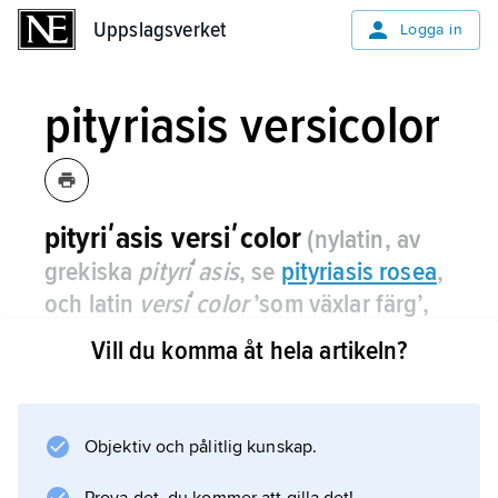
Uppslagsverket
Uppslagsverket
Logga in
pityriasis versicolor
pityriʹasis versiʹcolor
(nylatin, av
grekiska
pityriʹasis
, se
pityriasis rosea
,
och latin
versiʹcolor
’som växlar färg’,
’brokig’)
,
vanlig hudsvampinfektion på
Vill du komma åt hela artikeln?
bålen, vilken huvudsakligen har
kosmetisk betydelse.
Objektiv och pålitlig kunskap.
Infektionen orsakas av en jästliknande svamp,
Pityroʹsporum ovaʹle