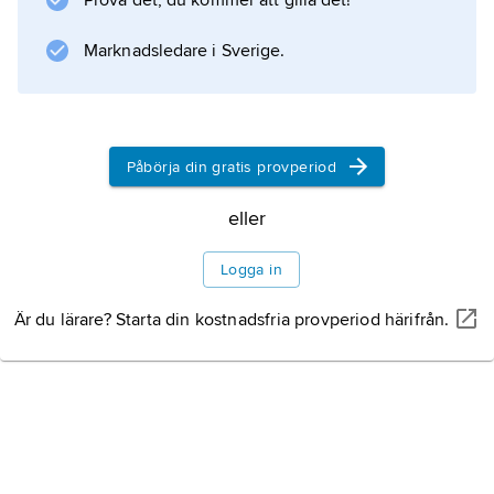
Prova det, du kommer att gilla det!
Information om artikeln
Marknadsledare i Sverige.
Påbörja din gratis provperiod
eller
Logga in
Är du lärare? Starta din kostnadsfria provperiod härifrån.