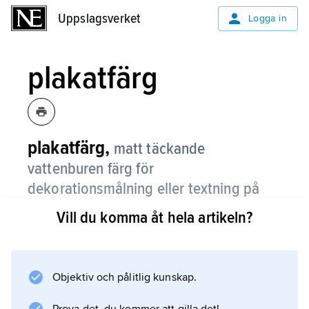
Uppslagsverket
Uppslagsverket
Logga in
plakatfärg
plakatfärg,
matt täckande
vattenburen färg för
dekorationsmålning eller textning på
papper.
Vill du komma åt hela artikeln?
Bindemedlet kan vara vattenlösligt, t.ex.
dextrin, eller bestå av en latexemulsion.
Objektiv och pålitlig kunskap.