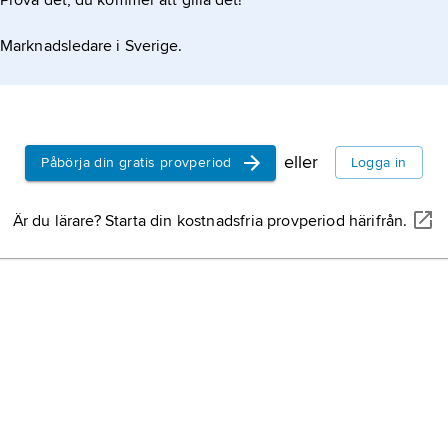
Prova det, du kommer att gilla det!
Marknadsledare i Sverige.
eller
Påbörja din gratis provperiod
Logga in
Är du lärare? Starta din kostnadsfria provperiod härifrån.