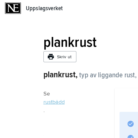
Uppslagsverket
Uppslagsverket
plankrust
Skriv ut
plankrust,
typ av liggande rust
Se
rustbädd
.