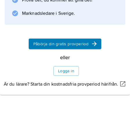
Prova det, du kommer att gilla det!
Marknadsledare i Sverige.
Påbörja din gratis provperiod
eller
Logga in
Är du lärare? Starta din kostnadsfria provperiod härifrån.