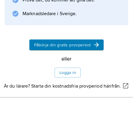
Prova det, du kommer att gilla det!
Marknadsledare i Sverige.
Påbörja din gratis provperiod
eller
Logga in
Är du lärare? Starta din kostnadsfria provperiod härifrån.