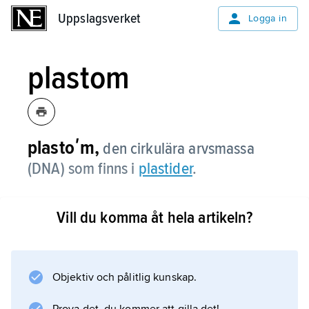
Uppslagsverket
Uppslagsverket
Logga in
plastom
plastoʹm,
den cirkulära arvsmassa
(DNA) som finns i
plastider
.
Vill du komma åt hela artikeln?
Information om artikeln
Objektiv och pålitlig kunskap.