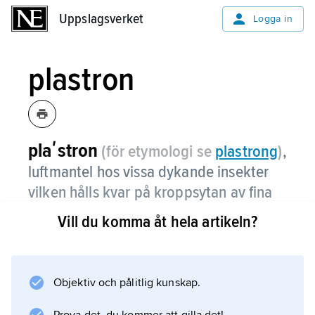
Uppslagsverket
Uppslagsverket
Logga in
plastron
plaʹstron
(för etymologi se
plastrong
)
,
luftmantel hos vissa dykande insekter
vilken hålls kvar på kroppsytan av fina
kitinhår och utgör en s.k. fysikalisk gäle.
Vill du komma åt hela artikeln?
Objektiv och pålitlig kunskap.
Information om artikeln