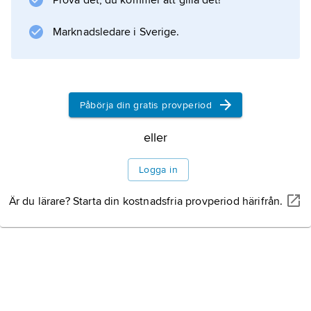
Prova det, du kommer att gilla det!
Marknadsledare i Sverige.
Påbörja din gratis provperiod
eller
Logga in
Är du lärare? Starta din kostnadsfria provperiod härifrån.