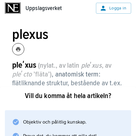
Uppslagsverket
Uppslagsverket
Logga in
plexus
pleʹxus
(nylat., av latin
pleʹxus
, av
pleʹcto
’fläta’)
, anatomisk term:
flätliknande struktur, bestående av t.ex.
blodkärl eller nerver.
Vill du komma åt hela artikeln?
Ryggmärgsnerverna till halsen, armarna och
benen bildar flätor:
plexus cervicalis
Objektiv och pålitlig kunskap.
,