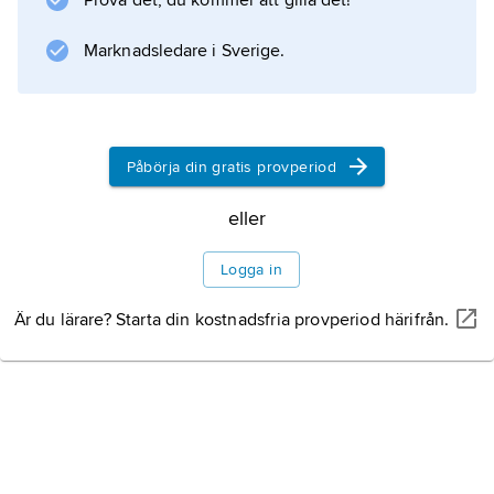
Prova det, du kommer att gilla det!
plexus brachialis
respektive
Marknadsledare i Sverige.
plexus lumbosacralis
. Vennätet omkring inre halspulsådern är
flätliknande och kallas
plexus venosus caroticus internus
Påbörja din gratis provperiod
.
eller
Logga in
Information om artikeln
Är du lärare? Starta din kostnadsfria provperiod härifrån.