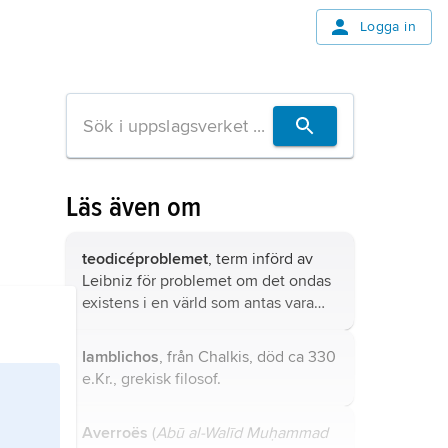
Logga in
Läs även om
teodicéproblemet
, term införd av
Leibniz för problemet om det ondas
existens i en värld som antas vara
skapad av en Gud som är både god,
allvetande och allsmäktig.
Iamblichos
, från Chalkis, död ca 330
e.Kr., grekisk filosof.
Averroës
(
Abū al-Walīd Muḥammad