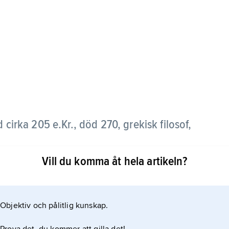
 cirka 205 e.Kr., död 270, grekisk filosof,
Vill du komma åt hela artikeln?
de
Objektiv och pålitlig kunskap.
45 hade etablerat en sorts platonsk akademi i