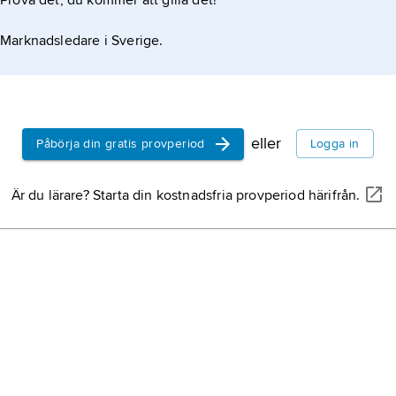
Prova det, du kommer att gilla det!
 förbindelser bland annat med kejsarhuset.
Marknadsledare i Sverige.
eller
Påbörja din gratis provperiod
Logga in
Är du lärare? Starta din kostnadsfria provperiod härifrån.