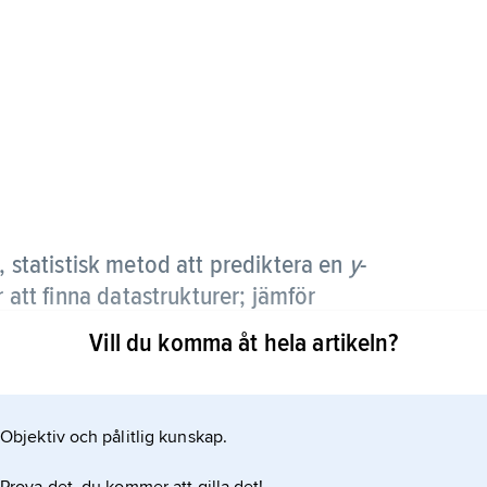
, statistisk metod att prediktera en
y
-
r att finna data­strukturer; jämför
Vill du komma åt hela artikeln?
a bakomliggande faktorer och lanserades av
LS fungerar även då
Objektiv och pålitlig kunskap.
ritet föreligger.