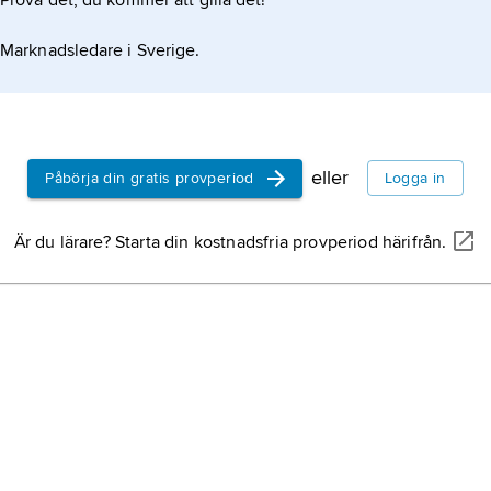
Prova det, du kommer att gilla det!
Marknadsledare i Sverige.
eller
Påbörja din gratis provperiod
Logga in
Är du lärare? Starta din kostnadsfria provperiod härifrån.