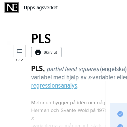
Uppslagsverket
Uppslagsverket
PLS
Skriv ut
1
/
2
PLS,
partial least squares
(engelska)
variabel med hjälp av
x
-variabler elle
regressionsanalys
.
Metoden bygger på idén om några få dold
Herman och Svante Wold på 1970-talet. P
x
-variablerna är många och stark multikolinea