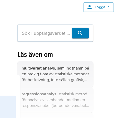
Logga in
Läs även om
multivariat analys
, samlingsnamn på
en brokig flora av statistiska metoder
för beskrivning, inte sällan grafisk,
och analys av mångdimensionella
datamängder.
regressionsanalys,
statistisk metod
för analys av sambandet mellan en
responsvariabel (beroende variabel)
y
och en eller flera förklarande
x
-
variabler.