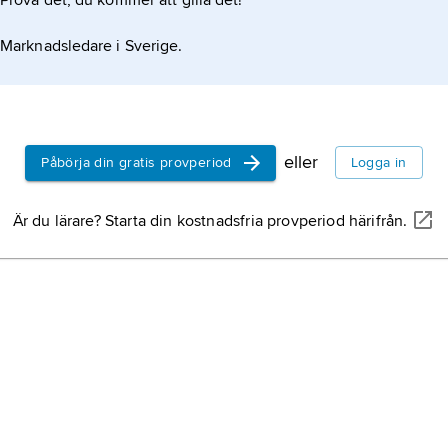
Prova det, du kommer att gilla det!
Marknadsledare i Sverige.
eller
Påbörja din gratis provperiod
Logga in
Är du lärare? Starta din kostnadsfria provperiod härifrån.