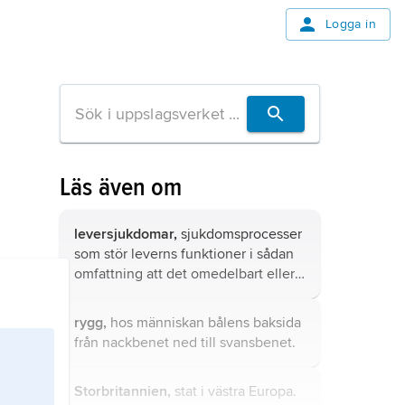
Logga in
Läs även om
leversjukdomar,
sjukdomsprocesser
som stör leverns funktioner i sådan
omfattning att det omedelbart eller
på längre sikt uppkommer symtom.
rygg,
hos människan bålens baksida
från nackbenet ned till svansbenet.
Storbritannien,
stat i västra Europa.