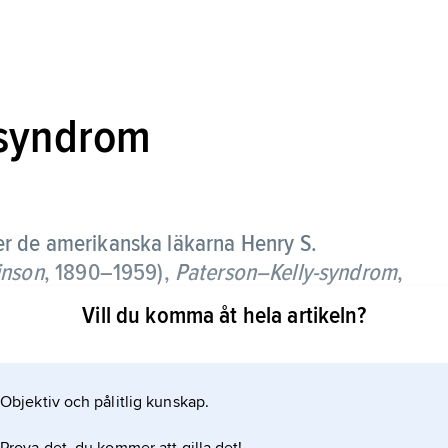
syndrom
ter de amerikanska läkarna Henry S.
inson
, 1890–1959),
Paterson–Kelly-syndrom
,
 beroende på en förträngning av övergången
Vill du komma åt hela artikeln?
 påvisbar vid röntgenundersökning.
nor och anses bero på kronisk järnbrist.
Objektiv och pålitlig kunskap.