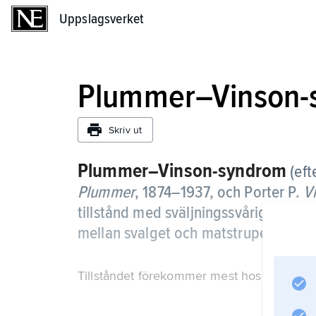
Uppslagsverket
Uppslagsverket
Plummer–Vinson-
Skriv ut
Plummer–Vinson-syndrom
(ef
Plummer
, 1874–1937, och Porter P.
V
tillstånd med sväljningssvårigheter
mellan svalget och matstrupen, ofta
Tillståndet förekommer mest hos äldre kvin