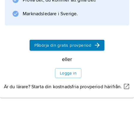
Prova det, du kommer att gilla det!
Marknadsledare i Sverige.
Påbörja din gratis provperiod
eller
Logga in
Är du lärare? Starta din kostnadsfria provperiod härifrån.