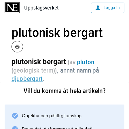
Uppslagsverket
Uppslagsverket
Logga in
plutonisk bergart
plutonisk bergart
(av
pluton
(geologisk term))
, annat namn på
djupbergart
.
Vill du komma åt hela artikeln?
Information om artikeln
Objektiv och pålitlig kunskap.