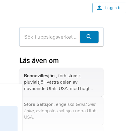
Logga in
Läs även om
Bonnevillesjön
, förhistorisk
pluvialsjö i västra delen av
nuvarande Utah, USA, med högt
vattenstånd under våta delar av
pleistocen.
Stora Saltsjön,
engelska
Great Salt
Lake
, avloppslös saltsjö i norra Utah,
USA.