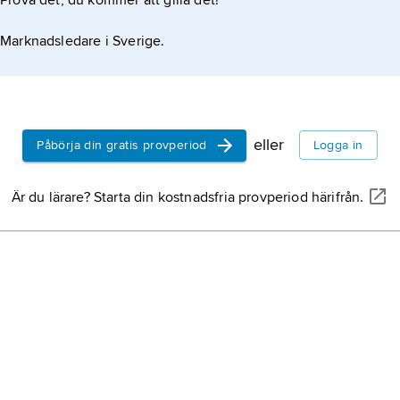
Prova det, du kommer att gilla det!
Marknadsledare i Sverige.
eller
Påbörja din gratis provperiod
Logga in
Är du lärare? Starta din kostnadsfria provperiod härifrån.