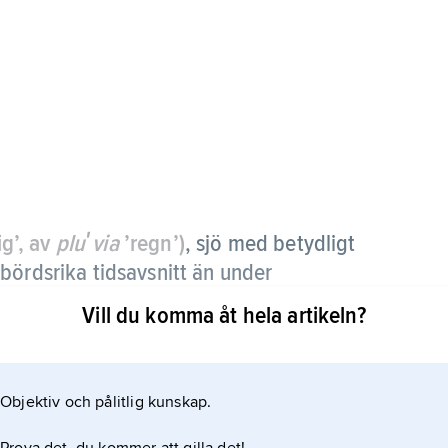
g’, av
pluʹvia
’regn’)
, sjö med betydligt
bördsrika tidsavsnitt än under
Vill du komma åt hela artikeln?
mans med några mindre saltsjöar, resterna av en
is under istiderna en yta på 50 000 km
Objektiv och pålitlig kunskap.