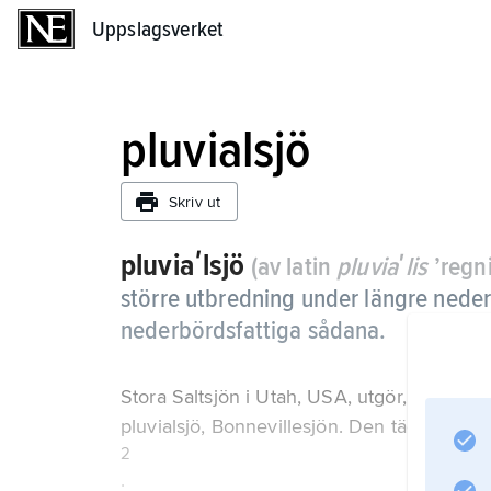
Uppslagsverket
Uppslagsverket
pluvialsjö
Skriv ut
pluviaʹlsjö
(av latin
pluviaʹlis
’regni
större utbredning under längre neder
nederbördsfattiga sådana.
Stora Saltsjön i Utah, USA, utgör, tillsam
pluvialsjö, Bonnevillesjön. Den täckte tidv
2
.