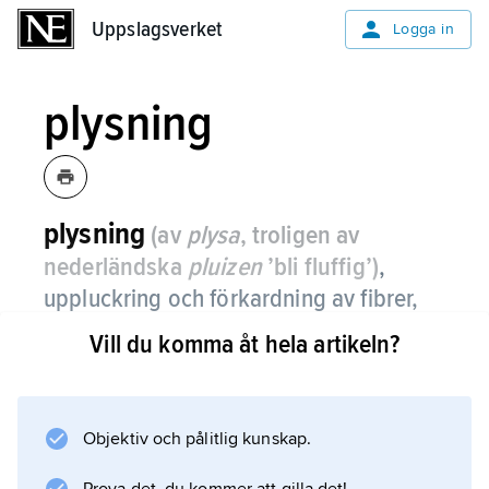
Uppslagsverket
Uppslagsverket
Logga in
plysning
plysning
(av
plysa
, troligen av
nederländska
pluizen
’bli fluffig’)
,
uppluckring och förkardning av fibrer,
främst ull i blandningssyfte.
Vill du komma åt hela artikeln?
Objektiv och pålitlig kunskap.
Information om artikeln