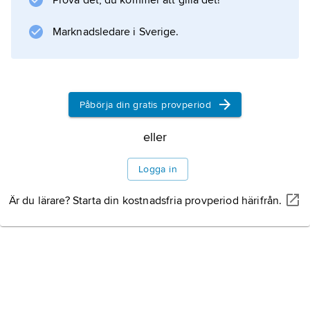
Prova det, du kommer att gilla det!
Marknadsledare i Sverige.
Påbörja din gratis provperiod
eller
Logga in
Är du lärare? Starta din kostnadsfria provperiod härifrån.