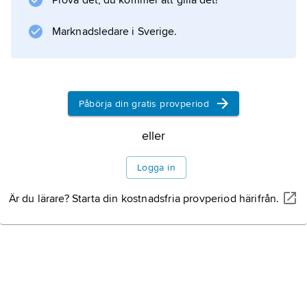
Prova det, du kommer att gilla det!
dosan utsätts för vid lufttryckets växlingar.
Uret har torsionspendel och därmed långsam
Marknadsledare i Sverige.
frammatning av reglerverket, vilket gör att det
Påbörja din gratis provperiod
Information om artikeln
eller
Logga in
Är du lärare? Starta din kostnadsfria provperiod härifrån.