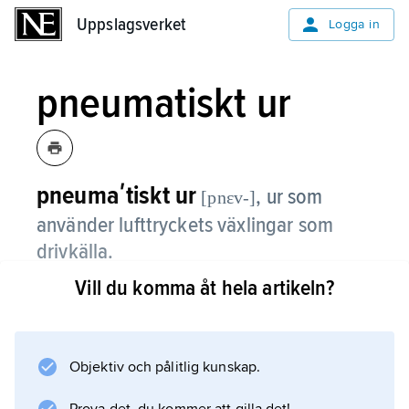
Uppslagsverket
Uppslagsverket
Logga in
pneumatiskt ur
pneumaʹtiskt ur
,
ur som
[pnɛv-]
använder lufttryckets växlingar som
drivkälla.
Vill du komma åt hela artikeln?
Lufttrycket påverkar en lufttom, vågig, elastisk
dosa av tunt metallbleck, som medelst en
kedja står i förbindelse med en fjäder som
driver uret. Fjädern dras upp av
Objektiv och pålitlig kunskap.
sammantryckningar och utvidgningar som