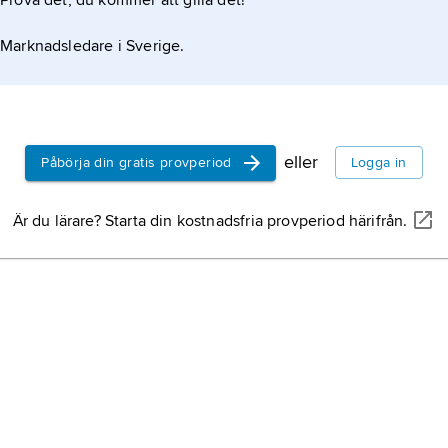
Prova det, du kommer att gilla det!
Marknadsledare i Sverige.
eller
Påbörja din gratis provperiod
Logga in
Är du lärare? Starta din kostnadsfria provperiod härifrån.