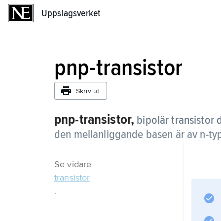
Uppslagsverket
Uppslagsverket
pnp-transistor
Skriv ut
pnp-transistor,
bipolär transistor
den mellanliggande basen är av n-ty
Se vidare
transistor
.