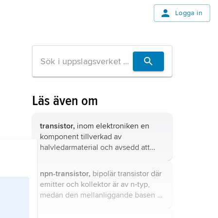
Logga in
Läs även om
transistor,
inom elektroniken en
komponent tillverkad av
halvledarmaterial och avsedd att
användas som till exempel
förstärkare i en analog krets eller
npn-transistor,
bipolär transistor där
switch i en digital krets.
emitter och kollektor är av n-typ,
medan den mellanliggande basen är
av p-typ.