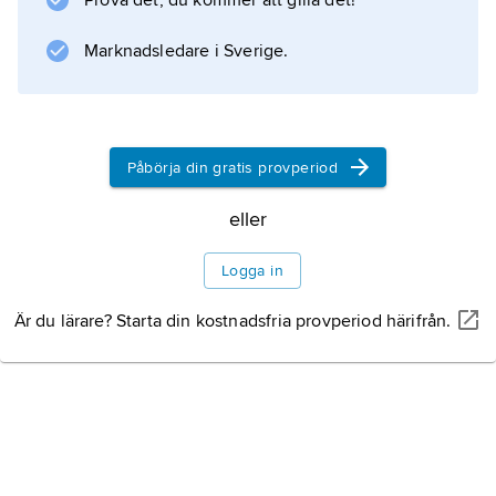
Prova det, du kommer att gilla det!
m
om sannolikhetsfunktionen är
Marknadsledare i Sverige.
P
(
X=k
)=
Påbörja din gratis provperiod
m
k
eller
e
Logga in
−
m
Är du lärare? Starta din kostnadsfria provperiod härifrån.
/k
!,
k
=0, 1, 2, 3, ..., väntevärdet är
E
(