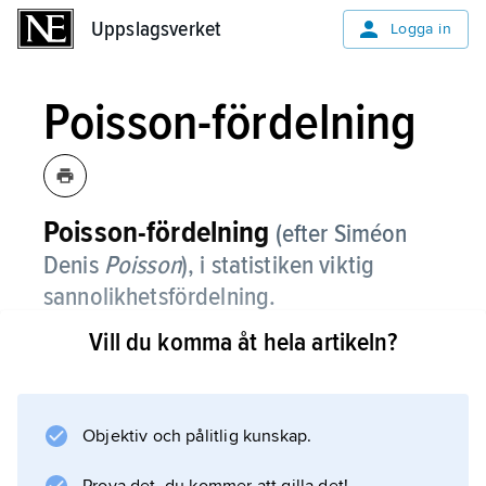
Uppslagsverket
Uppslagsverket
Logga in
Poisson-fördelning
Poisson-fördelning
(efter Siméon
Denis
Poisson
), i statistiken viktig
sannolikhetsfördelning.
Vill du komma åt hela artikeln?
En stokastisk variabel
X
är
Poisson-fördelad
Objektiv och pålitlig kunskap.
med parametern