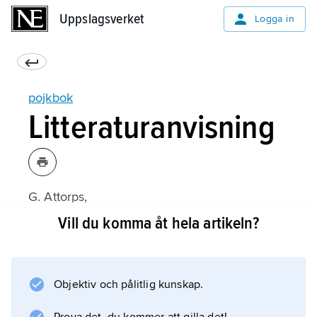
Uppslagsverket
Uppslagsverket
Logga in
pojkbok
Litteraturanvisning
G. Attorps,
Ungdomsskeppen
Vill du komma åt hela artikeln?
(3:e upplagan 1966);
Objektiv och pålitlig kunskap.
Information om artikeln