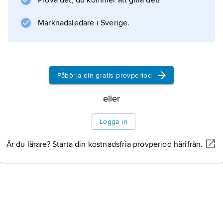
Prova det, du kommer att gilla det!
Marknadsledare i Sverige.
Påbörja din gratis provperiod
eller
Logga in
Är du lärare? Starta din kostnadsfria provperiod härifrån.