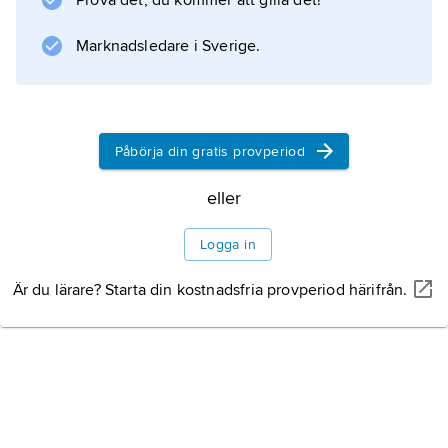
Prova det, du kommer att gilla det!
Marknadsledare i Sverige.
Information om artikeln
Påbörja din gratis provperiod
eller
Logga in
Är du lärare? Starta din kostnadsfria provperiod härifrån.