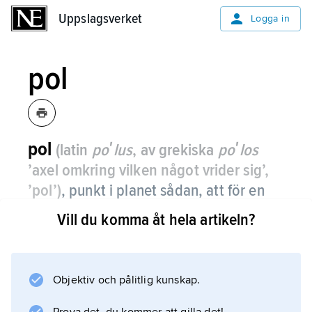
Uppslagsverket
Uppslagsverket
Logga in
pol
pol
(latin
poʹlus
, av grekiska
poʹlos
’axel omkring vilken något vrider sig’,
’pol’)
,
punkt i planet sådan, att för en
given andragradskurva och en variabel
Vill du komma åt hela artikeln?
linje genom polen, alla
harmoniska
konjugat
av polen med avseende på
linjens skärningspunkter med kurvan
Objektiv och pålitlig kunskap.
ligger på en rät linje, kallad
polar
.