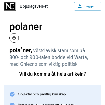
Uppslagsverket
Uppslagsverket
Logga in
polaner
polaʹner,
västslavisk stam som på
800- och 900-talen bodde vid Warta,
med Gniezno som viktig politisk
centralort.
Vill du komma åt hela artikeln?
Polanerna blev en central folkgrupp i det rike
som efter dem fått namnet Polen.
Objektiv och pålitlig kunskap.