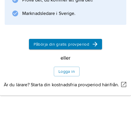
Prova det, du kommer att gilla det!
Information om artikeln
Marknadsledare i Sverige.
Påbörja din gratis provperiod
eller
Logga in
Är du lärare? Starta din kostnadsfria provperiod härifrån.