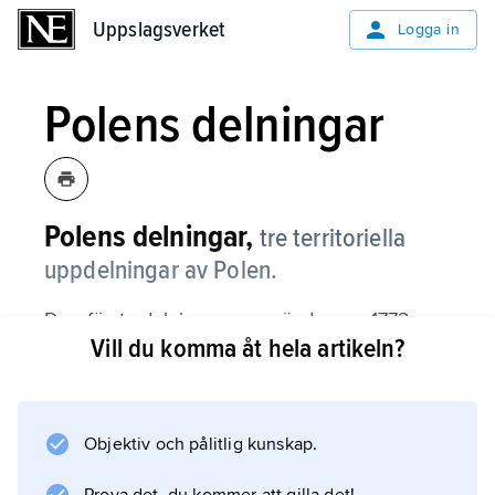
Uppslagsverket
Uppslagsverket
Logga in
Polens delningar
Polens delningar,
tre territoriella
uppdelningar av Polen.
Den första delningen, som ägde rum 1772
Vill du komma åt hela artikeln?
mellan Preussen, Österrike och Ryssland,
berörde ca 1/3 av Polens territorium. År 1793
tillskansade sig Preussen och Ryssland nya
områden, och 1795 gjorde Preussen,
Objektiv och pålitlig kunskap.
Österrike och Ryssland ännu en uppdelning,