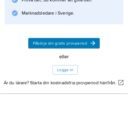
Prova det, du kommer att gilla det!
varefter Polen försvann som självständig stat
fram till 1918. Se
Marknadsledare i Sverige.
Polen
(Historia) med
Påbörja din gratis provperiod
Information om artikeln
eller
Logga in
Är du lärare? Starta din kostnadsfria provperiod härifrån.