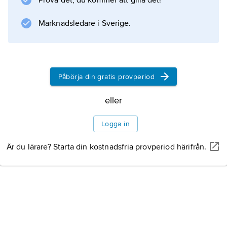
Prova det, du kommer att gilla det!
Marknadsledare i Sverige.
Påbörja din gratis provperiod
eller
Logga in
Är du lärare? Starta din kostnadsfria provperiod härifrån.