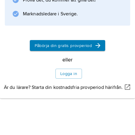
Prova det, du kommer att gilla det!
Seden är känd sedan 1500-talet. Att man
hänger tomma konservburkar och andra
Marknadsledare i Sverige.
bullrande saker baktill på de nygiftas bil när
de åker på bröllopsresa anses vara ett minne
av denna sed. I det svenskspråkiga Finland
har svensexan och möhippan sedan slutet av
Påbörja din gratis provperiod
1800-talet kallats polterabend.
eller
Logga in
Information om artikeln
Är du lärare? Starta din kostnadsfria provperiod härifrån.