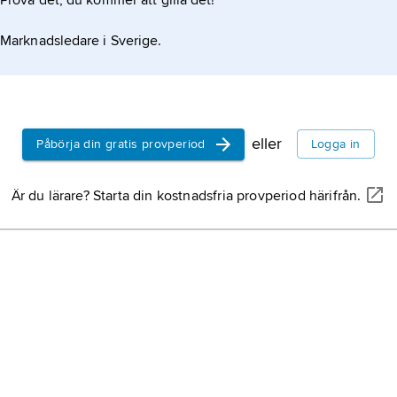
Prova det, du kommer att gilla det!
Marknadsledare i Sverige.
eller
Påbörja din gratis provperiod
Logga in
Är du lärare? Starta din kostnadsfria provperiod härifrån.