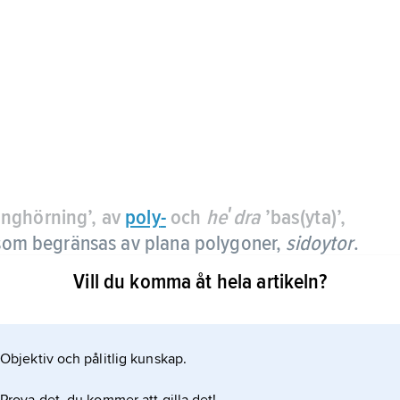
nghörning’, av
poly
-
och
heʹdra
’bas(yta)’,
 som begränsas av plana polygoner,
sidoytor
.
Vill du komma åt hela artikeln?
Objektiv och pålitlig kunskap.