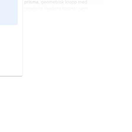
prisma
, geometrisk kropp med
parallella likadana basytor samt
plana sidoytor.
plan
, yta i rummet sådan att en rät
linje som förbinder två godtyckliga
punkter på ytan helt ligger i ytan.
dodekaeder
, polyeder som
begränsas av tolv regelbundna
femhörningar.
sektor
, i matematiken en yta som
begränsas av två skärande räta linjer
och ev. en kurva.
triangel
, plan figur begränsad av tre
räta linjer,
sidor
, som skär varandra
parvis i tre punkter,
hörn
.