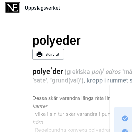
Uppslagsverket
Uppslagsverket
polyeder
Skriv ut
polyeʹder
(grekiska
polyʹedros
’må
’säte’, ’grund(val)’)
, kropp i rummet
Dessa skär varandra längs räta linjer,
kanter
, vilka i sin tur skär varandra i punkter,
hörn
. Regelbundna konvexa polyedrar är de