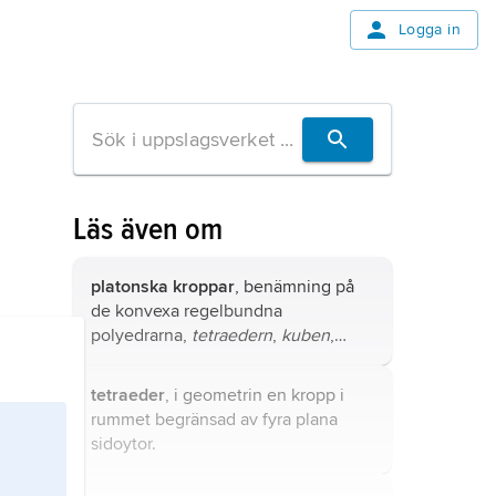
Logga in
Läs även om
platonska kroppar
, benämning på
de konvexa regelbundna
polyedrarna,
tetraedern
,
kuben
,
oktaedern
,
dodekaedern
och
ikosaedern
, omnämnda av Platon i
tetraeder
, i geometrin en kropp i
dialogen ”Timaios”.
rummet begränsad av fyra plana
sidoytor.