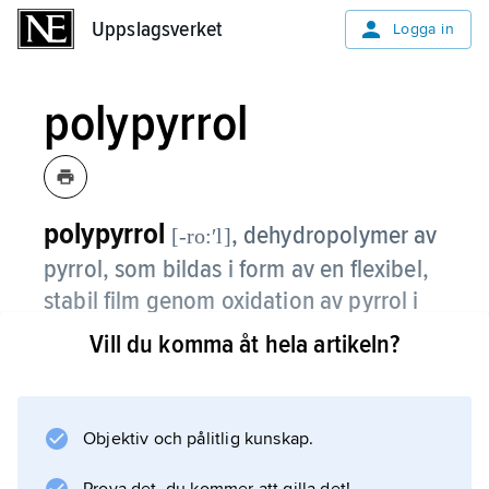
Uppslagsverket
Uppslagsverket
Logga in
polypyrrol
polypyrrol
,
dehydropolymer av
[-ro:ʹl]
pyrrol, som bildas i form av en flexibel,
stabil film genom oxidation av pyrrol i
ett organiskt medium.
Vill du komma åt hela artikeln?
Polymeren har hög elektrisk ledningsförmåga
beroende på att den partiellt oxiderats och
därmed innehåller positivt laddade centra.
Objektiv och pålitlig kunskap.
Polypyrrol används bl.a. i batterier med hög