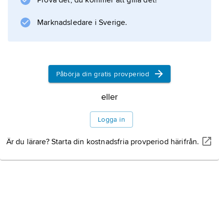
Prova det, du kommer att gilla det!
laddningskapacitet.
Marknadsledare i Sverige.
Information om artikeln
Påbörja din gratis provperiod
eller
Logga in
Är du lärare? Starta din kostnadsfria provperiod härifrån.