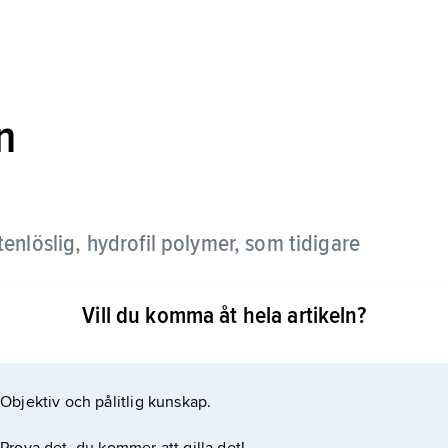
n
ttenlöslig, hydrofil polymer, som tidigare
Vill du komma åt hela artikeln?
aniska ämnen och används därför inom
del och ytbeläggning. Den används också som
ning, som s.k. skyddskolloid för att stabilisera
Objektiv och pålitlig kunskap.
ogeler och membran.