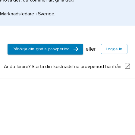
Prova det, du kommer att gilla det!
Marknadsledare i Sverige.
eller
Påbörja din gratis provperiod
Logga in
Är du lärare? Starta din kostnadsfria provperiod härifrån.