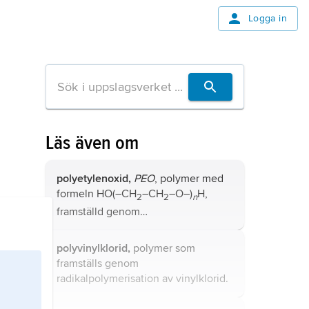
Logga in
Läs även om
polyetylenoxid,
PEO
, polymer med
formeln HO(–CH
–CH
–O–)
H,
2
2
n
framställd genom
ringöppningspolymerisation av
etenoxid, i närvaro av katalysator.
polyvinylklorid,
polymer som
framställs genom
radikalpolymerisation av vinylklorid.