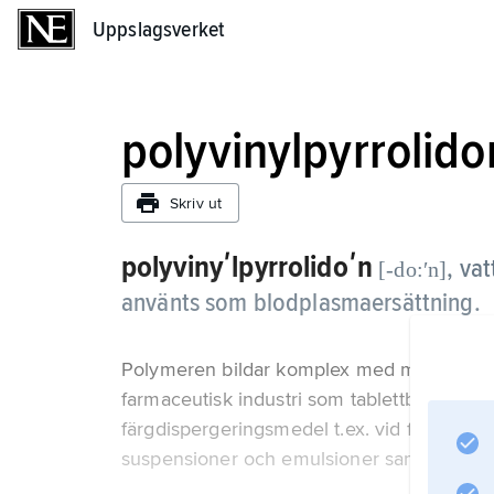
Uppslagsverket
Uppslagsverket
polyvinylpyrrolido
Skriv ut
polyvinyʹlpyrrolidoʹn
, va
[-do:ʹn]
använts som blodplasmaersättning.
Polymeren bildar komplex med många org
farmaceutisk industri som tablettbindeme
färgdispergeringsmedel t.ex. vid färgborttag
suspensioner och emulsioner samt i hydr