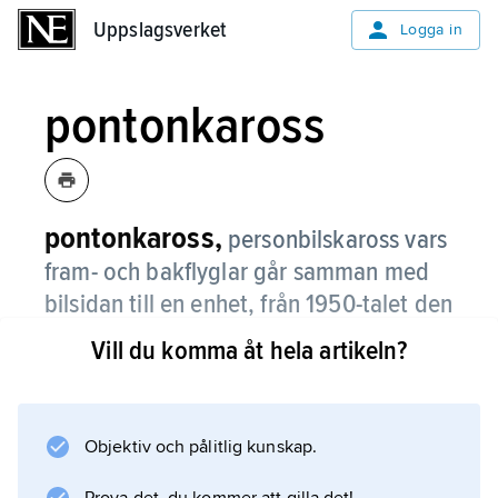
Uppslagsverket
Uppslagsverket
Logga in
pontonkaross
pontonkaross,
personbilskaross vars
fram- och bakflyglar går samman med
bilsidan till en enhet, från 1950-talet den
dominerande karosstypen för
Vill du komma åt hela artikeln?
personbilar.
Objektiv och pålitlig kunskap.