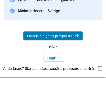
Prova det, du kommer att gilla det!
Information om artikeln
Marknadsledare i Sverige.
Påbörja din gratis provperiod
eller
Logga in
Är du lärare? Starta din kostnadsfria provperiod härifrån.