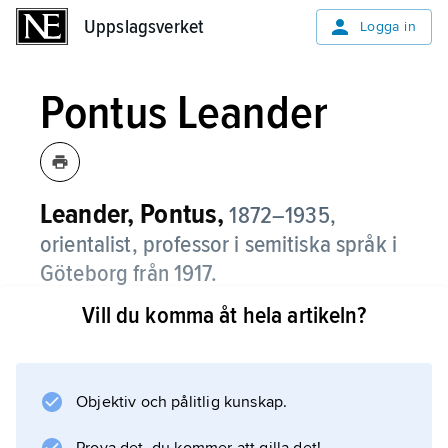
Uppslagsverket
Uppslagsverket
Logga in
Pontus Leander
Leander, Pontus,
1872–1935,
orientalist, professor i semitiska språk i
Göteborg från 1917.
Vill du komma åt hela artikeln?
Hans tidigaste arbeten, t.ex.
doktorsavhandlingen
Über die sumerischen Lehnwörter im
Assyrischen
Objektiv och pålitlig kunskap.
(1903), låg inom assyriologin. Han publicerade