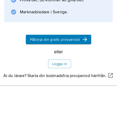
Prova det, du kommer att gilla det!
senare grammatiska arbeten om hebreiskan
och arameiskan.
Marknadsledare i Sverige.
Information om artikeln
Påbörja din gratis provperiod
eller
Logga in
Är du lärare? Starta din kostnadsfria provperiod härifrån.