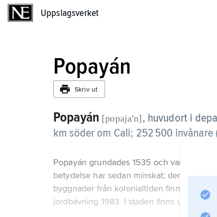
Uppslagsverket
Uppslagsverket
Popayán
Skriv ut
Popayán
,
huvudort i dep
[popajaʹn]
km söder om Cali; 252 500 invånare (2
Popayán grundades 1535 och var under kol
betydelse har sedan minskat; den har nu bl
byggnader från kolonialtiden finns kvar, m
jordbävning 1983. I staden finns universitet