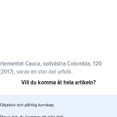
artementet Cauca, sydvästra Colombia, 120
017), varav en stor del urfolk.
Vill du komma åt hela artikeln?
onialtiden en viktig ort, men stadens ekonomiska
and annat livsmedels- och textilindustri. En del
en mer än halva staden förstördes vid en
Objektiv och pålitlig kunskap.
 (grundat 1827).