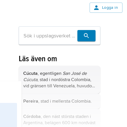
Logga in
Läs även om
Cúcuta
, egentligen
San José de
Cúcuta
, stad i nordöstra Colombia,
vid gränsen till Venezuela, huvudort
i departementet Norte de Santander.
Pereira
, stad i mellersta Colombia.
Córdoba
, den näst största staden i
Argentina, belägen 600 km nordväst