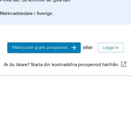
Prova det, du kommer att gilla det!
Marknadsledare i Sverige.
eller
Påbörja din gratis provperiod
Logga in
Är du lärare? Starta din kostnadsfria provperiod härifrån.