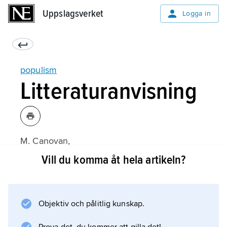
Uppslagsverket
Uppslagsverket
Logga in
populism
Litteraturanvisning
M. Canovan,
Populism
Vill du komma åt hela artikeln?
(1981);
Objektiv och pålitlig kunskap.
Information om artikeln