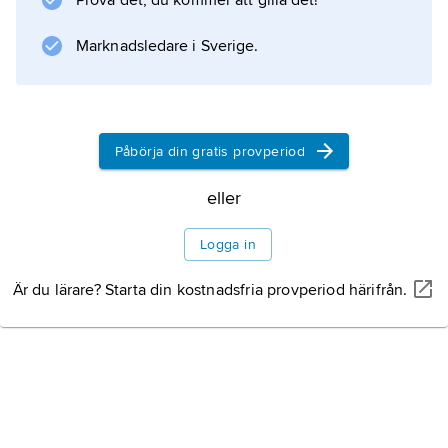
Prova det, du kommer att gilla det!
Marknadsledare i Sverige.
Påbörja din gratis provperiod
eller
Logga in
Är du lärare? Starta din kostnadsfria provperiod härifrån.