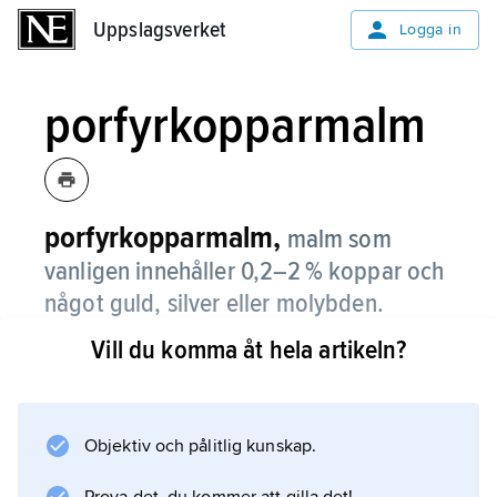
Uppslagsverket
Uppslagsverket
Logga in
porfyrkopparmalm
porfyrkopparmalm,
malm som
vanligen innehåller 0,2–2 % koppar och
något guld, silver eller molybden.
Vill du komma åt hela artikeln?
Fyndigheterna omfattar vanligen flera hundra
miljoner ton malm och den största torde vara
Chuquicamata i norra Chile med över nio
miljarder ton. Porfyrkopparmalm svarar för ca
Objektiv och pålitlig kunskap.
50 % av all kopparproduktion och bryts i stora