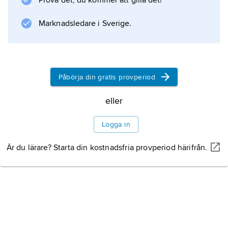
Prova det, du kommer att gilla det!
dagbrott. Den påträffas vanligen i yngre
bergskedjor, t.ex. runt Stilla havet.
Marknadsledare i Sverige.
Information om artikeln
Påbörja din gratis provperiod
eller
Logga in
Är du lärare? Starta din kostnadsfria provperiod härifrån.