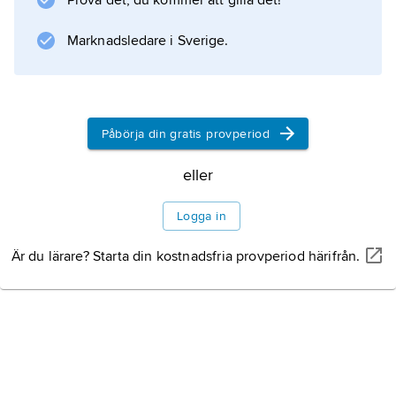
Prova det, du kommer att gilla det!
Marknadsledare i Sverige.
Påbörja din gratis provperiod
eller
Logga in
Är du lärare? Starta din kostnadsfria provperiod härifrån.