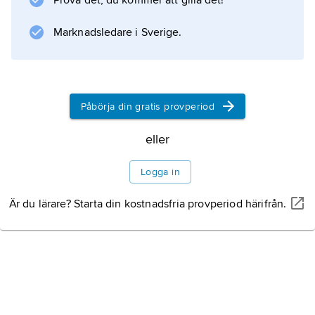
Prova det, du kommer att gilla det!
Information om artikeln
Marknadsledare i Sverige.
Påbörja din gratis provperiod
eller
Logga in
Är du lärare? Starta din kostnadsfria provperiod härifrån.