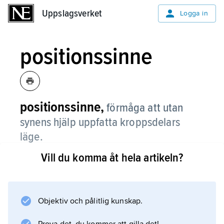
Uppslagsverket
Uppslagsverket
Logga in
positionssinne
positionssinne,
förmåga att utan
synens hjälp uppfatta kroppsdelars
läge.
Vill du komma åt hela artikeln?
Se
djupsensibilitet
.
Objektiv och pålitlig kunskap.