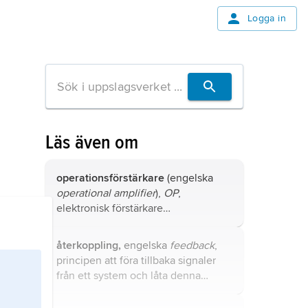
Logga in
Läs även om
operationsförstärkare
(engelska
operational amplifier
),
OP
,
elektronisk förstärkare
kännetecknad av extremt hög
förstärkning av spänningsskillnaden
återkoppling,
engelska
feedback
,
(eller, i fallet Nortonförstärkare,
principen att föra tillbaka signaler
strömskillnaden) mellan
från ett system och låta denna
förstärkarens båda ingångar, men
information i sin tur påverka
mycket låg förstärkning av den
systemet.