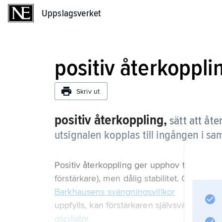
Uppslagsverket
Uppslagsverket
positiv återkoppli
Skriv ut
positiv återkoppling,
sätt att åte
utsignalen kopplas till ingången i s
Positiv återkoppling ger upphov till hög fö
förstärkare), men dålig stabilitet. Om den 
Barkhausens svängningsvillkor
uppfylls, kan förstärkaren självsvänga (se
oscillator