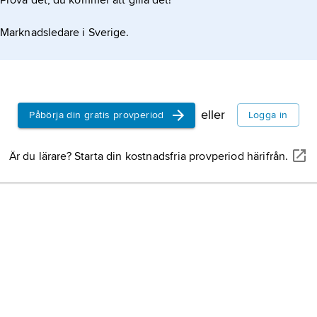
Prova det, du kommer att gilla det!
Marknadsledare i Sverige.
eller
Påbörja din gratis provperiod
Logga in
Är du lärare? Starta din kostnadsfria provperiod härifrån.