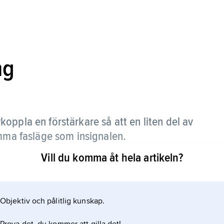
ng
rkoppla en förstärkare så att en liten del av
amma fasläge som insignalen.
Vill du komma åt hela artikeln?
rstärkning och liten bandbredd (regenerativ
återkopplade signalen ökas så att
Objektiv och pålitlig kunskap.