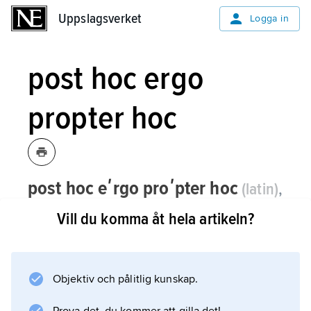
Uppslagsverket
Uppslagsverket
Logga in
post hoc ergo
propter hoc
post hoc eʹrgo proʹpter hoc
(latin)
,
’efter detta, alltså till följd av detta’, en
Vill du komma åt hela artikeln?
från logiken hämtad benämning på det
felslut som består i att man låter
tidsföljd gälla som orsaksföljd.
Objektiv och pålitlig kunskap.