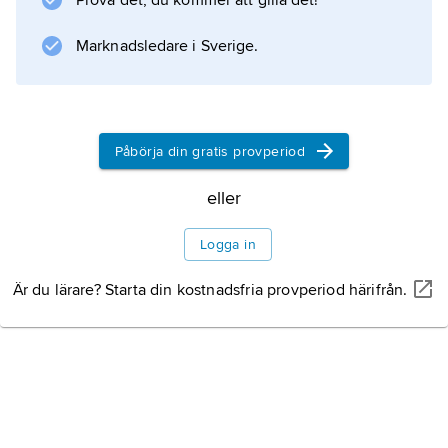
Prova det, du kommer att gilla det!
Marknadsledare i Sverige.
Information om artikeln
Påbörja din gratis provperiod
eller
Logga in
Är du lärare? Starta din kostnadsfria provperiod härifrån.