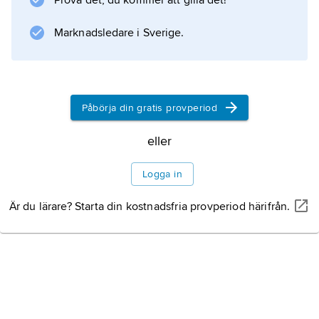
Prova det, du kommer att gilla det!
Marknadsledare i Sverige.
Information om artikeln
Påbörja din gratis provperiod
eller
Logga in
Är du lärare? Starta din kostnadsfria provperiod härifrån.