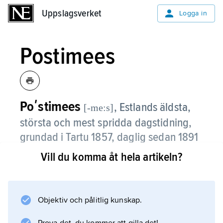
Uppslagsverket
Uppslagsverket
Logga in
Postimees
Poʹstimees
, Estlands äldsta,
[-me:s]
största och mest spridda dagstidning,
grundad i Tartu 1857, daglig sedan 1891
och med söndagsutgivning 1977–98.
Vill du komma åt hela artikeln?
Postimees köptes 1998 av norska Schibsted
som 2013 sålde den till lokala investerare.
Upplaga: 49 000 ex. (2014).
Objektiv och pålitlig kunskap.