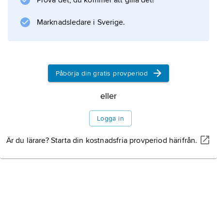
Prova det, du kommer att gilla det!
Författare som Frantz Fanon, Edward Said,
Gayatri Chakravorty Spivak, Homi Bhabha
Marknadsledare i Sverige.
(född 1949) och Ania Loomba betraktas som
förgrundsgestalter.
Påbörja din gratis provperiod
eller
Information om artikeln
Logga in
Är du lärare? Starta din kostnadsfria provperiod härifrån.