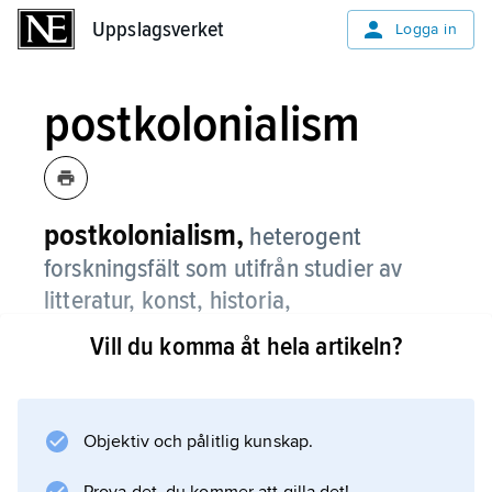
Uppslagsverket
Uppslagsverket
Logga in
postkolonialism
postkolonialism,
heterogent
forskningsfält som utifrån studier av
litteratur, konst, historia,
samhällsvetenskap och humaniora
Vill du komma åt hela artikeln?
problematiserar den västerländska
kunskapstraditionen och dess
förankring i globala relationer av
Objektiv och pålitlig kunskap.
dominans och underordning.