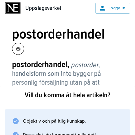
Uppslagsverket
Uppslagsverket
Logga in
postorderhandel
postorderhandel,
postorder
,
handelsform som inte bygger på
personlig försäljning utan på att
varubeskrivningar överförs till kunderna
Vill du komma åt hela artikeln?
via främst kataloger eller broschyrer.
Beställda varor skickas vanligtvis till kunden
mot t.ex. efterkrav. Postorderhandel
Objektiv och pålitlig kunskap.
förekommer inom bl.a. textilvaror och