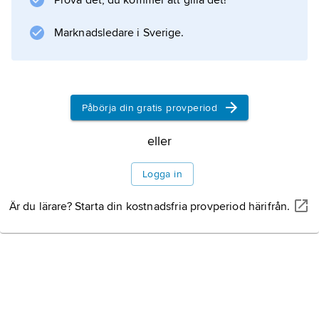
Prova det, du kommer att gilla det!
fritidsartiklar. Stora postorderföretag i Sverige
är bl.a. Ellos AB (grundat 1947), Clas Ohlson
Marknadsledare i Sverige.
AB (1918) och H & M Rowells AB (1945).
Påbörja din gratis provperiod
Information om artikeln
eller
Logga in
Är du lärare? Starta din kostnadsfria provperiod härifrån.