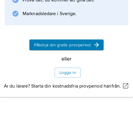
Prova det, du kommer att gilla det!
Marknadsledare i Sverige.
Påbörja din gratis provperiod
eller
Logga in
Är du lärare? Starta din kostnadsfria provperiod härifrån.