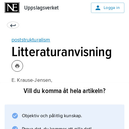
Uppslagsverket
Uppslagsverket
Logga in
poststrukturalism
Litteraturanvisning
E. Krause-Jensen,
Nomadfilosofi
Vill du komma åt hela artikeln?
(svensk översättning 1985).
Objektiv och pålitlig kunskap.
Information om artikeln