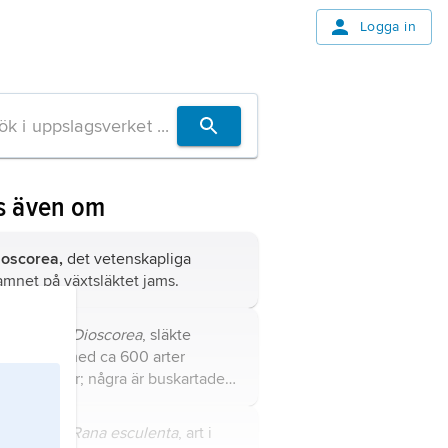
Logga in
s även om
ioscorea,
det vetenskapliga
amnet på växtsläktet jams.
ams
,
yams
,
Dioscorea
, släkte
amsväxter med ca 600 arter
eråriga örter; några är buskartade
h alla är slingerväxter, som mot
mpligt stöd kan klättra mycket
lig groda,
Rana esculenta
, art i
ögt.