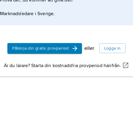
Prova det, du kommer att gilla det!
fa
Marknadsledare i Sverige.
ka
k
v
eller
Påbörja din gratis provperiod
Logga in
c
c
Är du lärare? Starta din kostnadsfria provperiod härifrån.
lä
v
m
C
g
av