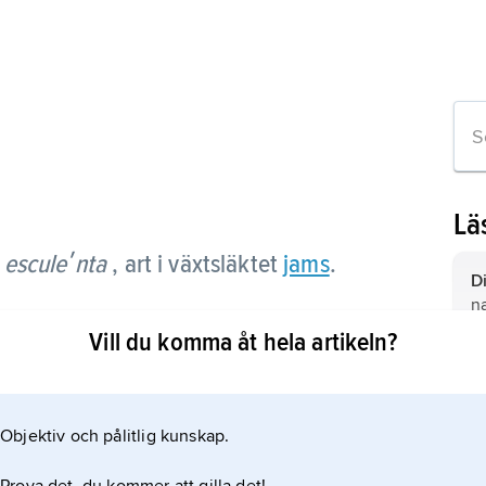
Lä
 esculeʹnta
, art i växtsläktet
jams
.
D
n
Vill du komma åt hela artikeln?
j
j
n
fl
oc
Objektiv och pålitlig kunskap.
lä
ät
h