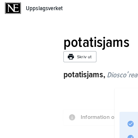
Uppslagsverket
Uppslagsverket
potatisjams
Skriv ut
potatisjams,
Dioscoʹrea
Information om artikel